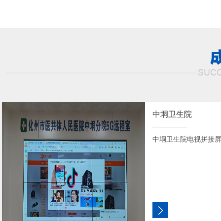
中垌卫生院
中垌卫生院电视拼接