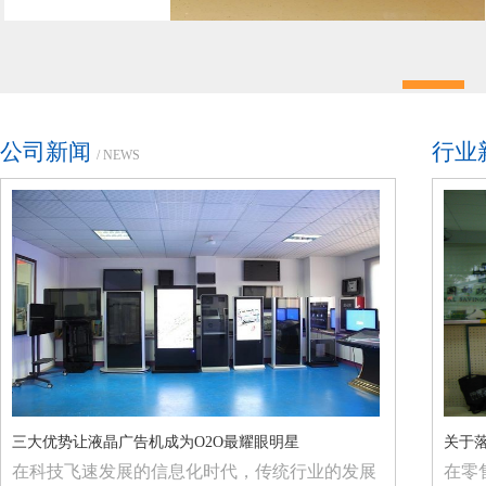
公司新闻
行业
/ NEWS
富
三大优势让液晶广告机成为O2O最耀眼明星
提升社会效率 NFC技术将改变数字标牌
英国RFID应
关于
流
在科技飞速发展的信息化时代，传统行业的发展
在过去的20年里，手机已经从一个用于打电话的
英国一个全新
在零